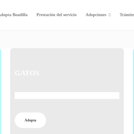
dopta Boadilla
Prestación del servicio
Adopciones
Trámite
GATOS
Conoce los felinos que están en el centro.
Adopta