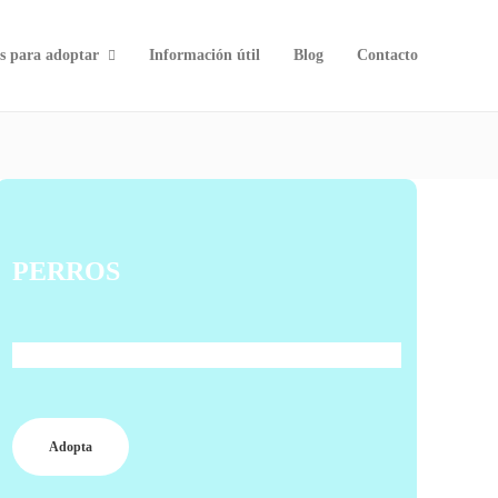
s para adoptar
Información útil
Blog
Contacto
PERROS
¿Estás buscando un gran compañero?
Adopta